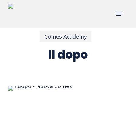
Skip
Menu
to
main
content
Comes Academy
Il dopo