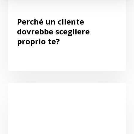
Perché un cliente
dovrebbe scegliere
proprio te?
Quando
tutto
diventa
urgente,
come
riconoscere