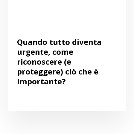
(e
proteggere)
ciò
che
è
Quando tutto diventa
importante?
urgente, come
riconoscere (e
proteggere) ciò che è
importante?