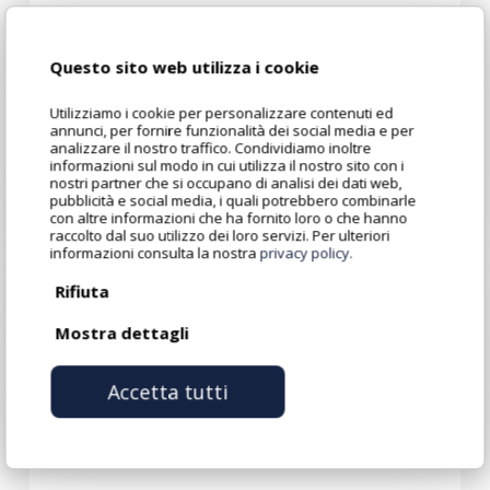
Perché facciamo così
Questo sito web utilizza i cookie
fatica a delegare?
Utilizziamo i cookie per personalizzare contenuti ed
annunci, per fornire funzionalità dei social media e per
analizzare il nostro traffico. Condividiamo inoltre
informazioni sul modo in cui utilizza il nostro sito con i
nostri partner che si occupano di analisi dei dati web,
pubblicità e social media, i quali potrebbero combinarle
con altre informazioni che ha fornito loro o che hanno
raccolto dal suo utilizzo dei loro servizi. Per ulteriori
Perché
informazioni consulta la nostra
privacy policy.
un
Rifiuta
cliente
Mostra dettagli
dovrebbe
scegliere
Accetta tutti
proprio
te?