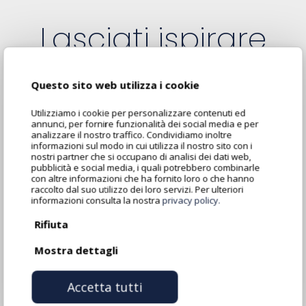
Lasciati ispirare
dalle nostre
Questo sito web utilizza i cookie
realizzazioni
Utilizziamo i cookie per personalizzare contenuti ed
annunci, per fornire funzionalità dei social media e per
analizzare il nostro traffico. Condividiamo inoltre
informazioni sul modo in cui utilizza il nostro sito con i
nostri partner che si occupano di analisi dei dati web,
pubblicità e social media, i quali potrebbero combinarle
Arricchiamo i nostri spazi con prodotti
con altre informazioni che ha fornito loro o che hanno
innovativi, design contemporanei ed unici, per
raccolto dal suo utilizzo dei loro servizi. Per ulteriori
informazioni consulta la nostra
privacy policy.
darti la possibilità di realizzare gli ambienti su
Rifiuta
misura per te.
Mostra dettagli
Accetta tutti