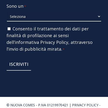
Sono un
*
Consenso
Consento il trattamento dei dati per
finalità di profilazione ai sensi
*
dell’informativa
Privacy Policy
, attraverso
l’invio di pubblicità mirata.
*
© NUOVA COMES - P.IVA 01219970421 |
PRIVACY POLICY
-