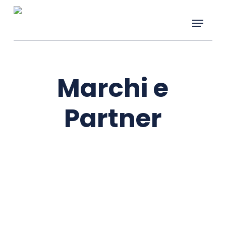
Skip
Menu
to
main
content
Marchi e
Partner