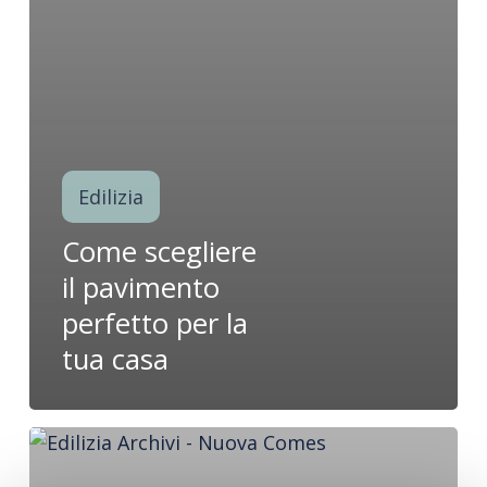
Edilizia
Come scegliere
il pavimento
perfetto per la
tua casa
Guida
alla