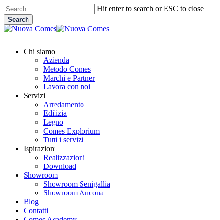
Skip
Hit enter to search or ESC to close
to
Search
main
Close
content
Search
Menu
Chi siamo
Azienda
Metodo Comes
Marchi e Partner
Lavora con noi
Servizi
Arredamento
Edilizia
Legno
Comes Explorium
Tutti i servizi
Ispirazioni
Realizzazioni
Download
Showroom
Showroom Senigallia
Showroom Ancona
Blog
Contatti
Comes Academy