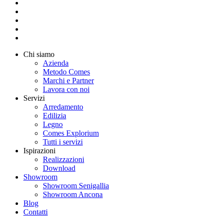
linkedin
youtube
instagram
houzz
tiktok
Close
Chi siamo
Menu
Azienda
Metodo Comes
Marchi e Partner
Lavora con noi
Servizi
Arredamento
Edilizia
Legno
Comes Explorium
Tutti i servizi
Ispirazioni
Realizzazioni
Download
Showroom
Showroom Senigallia
Showroom Ancona
Blog
Contatti