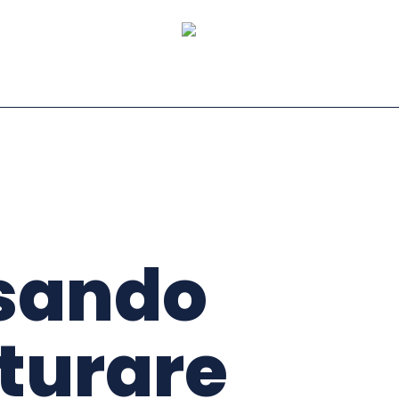
nsando
tturare