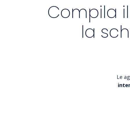
Compila il
la sc
Le ag
inte