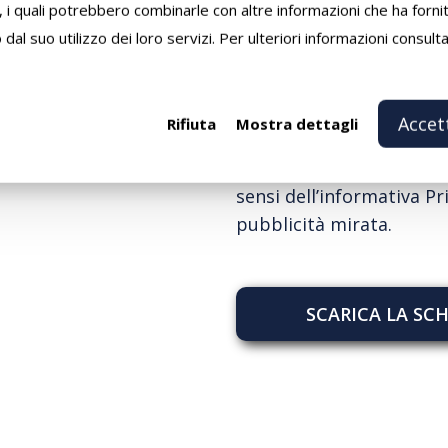
, i quali potrebbero combinarle con altre informazioni che ha forni
No
dal suo utilizzo dei loro servizi. Per ulteriori informazioni consult
Consenso
Dichiaro di aver lett
Privacy Policy
Accet
Rifiuta
Mostra dettagli
*
*
Consenso
Consento il trattament
Marketing
sensi dell’informativa
Pr
pubblicità mirata.