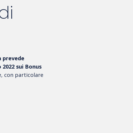
di
a prevede
io 2022 sui Bonus
e, con particolare