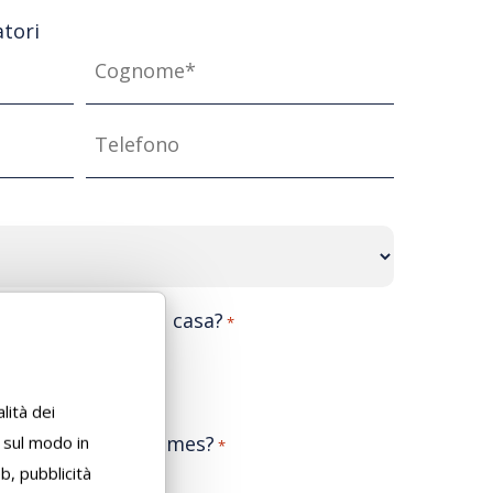
atori
Cognome
*
Telefono
ristrutturazione in casa?
*
lità dei
informazioni da Comes?
i sul modo in
*
eb, pubblicità