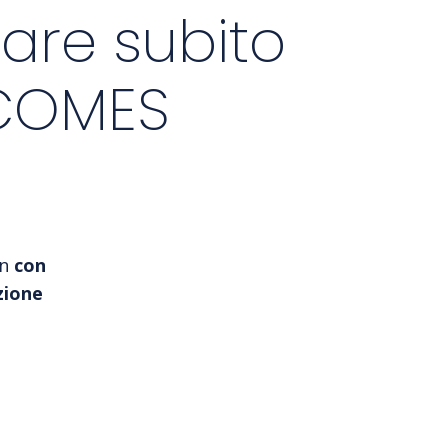
care subito
 COMES
en
con
zione