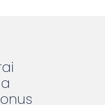
rai
da
Bonus