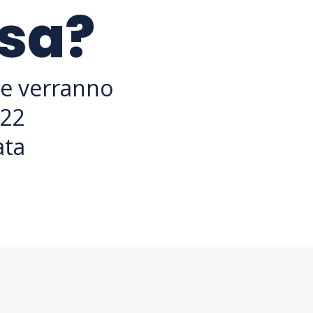
asa?
he verranno
022
ata