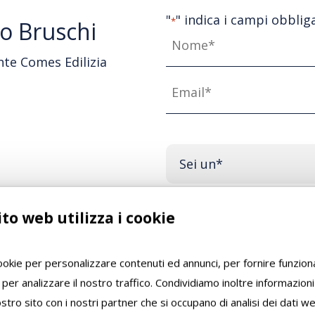
"
" indica i campi obblig
*
io Bruschi
Nome
nte Comes Edilizia
*
Email
*
Professione
*
Stai valutando lavori di 
to web utilizza i cookie
Sì
No
cookie per personalizzare contenuti ed annunci, per fornire funziona
Vuoi ricevere maggiori 
 per analizzare il nostro traffico. Condividiamo inoltre informazion
 nostro sito con i nostri partner che si occupano di analisi dei dati w
Sì